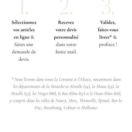
1.
2.
3.
Sélectionnez
Recevez
Validez,
vos articles
votre devis
faites-vous
en ligne
&
personnalisé
livrer*
&
faites une
dans votre
profitez !
demande de
boite mail.
devis.
* Nous livrons dans toute la Lorraine et l’Alsace, notamment dans
les départements de la Meurthe-et-Moselle (54), la Meuse (55), la
Moselle (57), les Vosges (88), le Bas-Rhin (67) et le Haut-Rhin (68),
y compris dans les villes de Nancy, Metz, Thionville, Épinal, Bar-le-
Duc, Strasbourg, Colmar et Mulhouse.