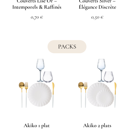
Couverts Lise Or –
Couverts Silver –
Intemporels & Raffinés
Élégance Discrète
0,70
€
0,50
€
PACKS
Akiko 1 plat
Akiko 2 plats