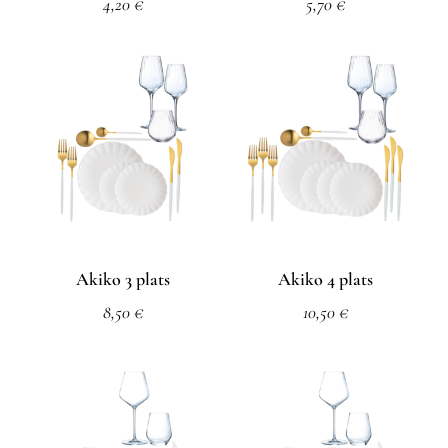
4,20
€
5,70
€
Akiko 3 plats
Akiko 4 plats
8,50
€
10,50
€