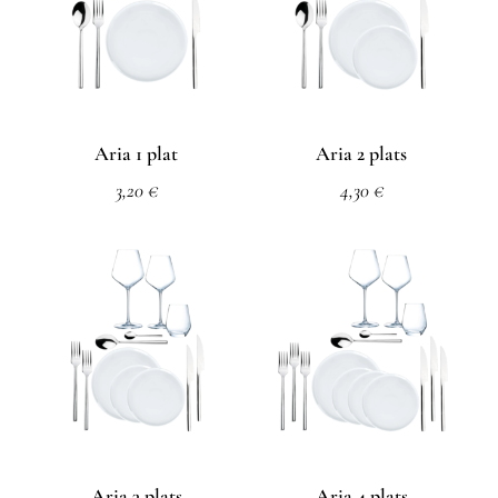
Aria 1 plat
Aria 2 plats
3,20
€
4,30
€
Aria 3 plats
Aria 4 plats