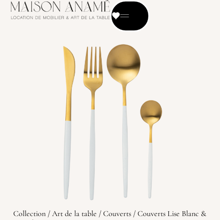
Collection
/
Art de la table
/
Couverts
/ Couverts Lise Blanc &