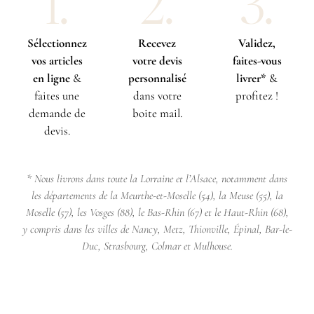
1.
2.
3.
Sélectionnez
Recevez
Validez,
vos articles
votre devis
faites-vous
en ligne
&
personnalisé
livrer*
&
faites une
dans votre
profitez !
demande de
boite mail.
devis.
* Nous livrons dans toute la Lorraine et l’Alsace, notamment dans
les départements de la Meurthe-et-Moselle (54), la Meuse (55), la
Moselle (57), les Vosges (88), le Bas-Rhin (67) et le Haut-Rhin (68),
y compris dans les villes de Nancy, Metz, Thionville, Épinal, Bar-le-
Duc, Strasbourg, Colmar et Mulhouse.