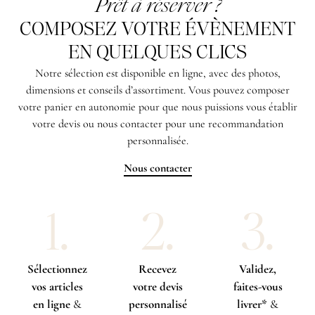
Prêt à réserver ?
COMPOSEZ VOTRE ÉVÈNEMENT
EN QUELQUES CLICS
Notre sélection est disponible en ligne, avec des photos,
dimensions et conseils d’assortiment. Vous pouvez composer
votre panier en autonomie pour que nous puissions vous établir
votre devis ou nous contacter pour une recommandation
personnalisée.
Nous contacter
1.
2.
3.
Sélectionnez
Recevez
Validez,
vos articles
votre devis
faites-vous
en ligne
&
personnalisé
livrer*
&