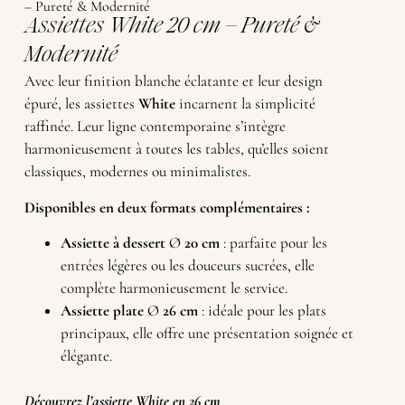
– Pureté & Modernité
Assiettes White 20 cm – Pureté &
Modernité
Avec leur finition blanche éclatante et leur design
épuré, les assiettes
White
incarnent la simplicité
raffinée. Leur ligne contemporaine s’intègre
harmonieusement à toutes les tables, qu’elles soient
classiques, modernes ou minimalistes.
Disponibles en deux formats complémentaires :
Assiette à dessert
Ø
20 cm
: parfaite pour les
entrées légères ou les douceurs sucrées, elle
complète harmonieusement le service.
Assiette plate
Ø
26 cm
: idéale pour les plats
principaux, elle offre une présentation soignée et
élégante.
Découvrez l’assiette White en 26 cm